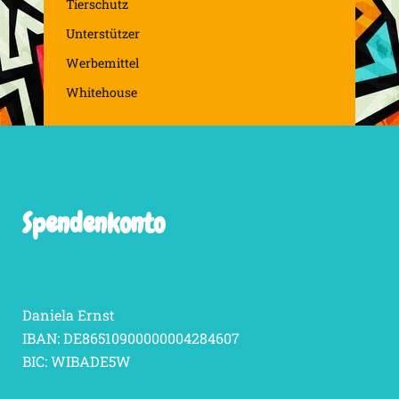
Tierschutz
Unterstützer
Werbemittel
Whitehouse
Spendenkonto
Daniela Ernst
IBAN: DE86510900000004284607
BIC: WIBADE5W