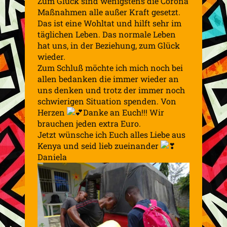
Zum Glück sind wenigstens die Corona
Maßnahmen alle außer Kraft gesetzt.
Das ist eine Wohltat und hilft sehr im
täglichen Leben. Das normale Leben
hat uns, in der Beziehung, zum Glück
wieder.
Zum Schluß möchte ich mich noch bei
allen bedanken die immer wieder an
uns denken und trotz der immer noch
schwierigen Situation spenden. Von
Herzen
Danke an Euch!!! Wir
brauchen jeden extra Euro.
Jetzt wünsche ich Euch alles Liebe aus
Kenya und seid lieb zueinander
Daniela