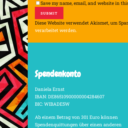
Save my name, email, and website in thi
Diese Website verwendet Akismet, um Spa
verarbeitet werden.
Spendenkonto
Daniela Ernst
IBAN: DE86510900000004284607
BIC: WIBADE5W
Ab einem Betrag von 301 Euro können
Spendenquittungen über einen anderen