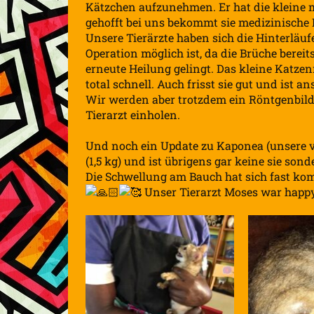
Kätzchen aufzunehmen. Er hat die kleine
gehofft bei uns bekommt sie medizinische 
Unsere Tierärzte haben sich die Hinterlä
Operation möglich ist, da die Brüche bereit
erneute Heilung gelingt. Das kleine Katze
total schnell. Auch frisst sie gut und ist 
Wir werden aber trotzdem ein Röntgenbil
Tierarzt einholen.
Und noch ein Update zu Kaponea (unsere vo
(1,5 kg) und ist übrigens gar keine sie sond
Die Schwellung am Bauch hat sich fast ko
Unser Tierarzt Moses war happy