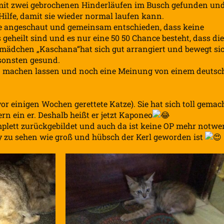
 mit zwei gebrochenen Hinderläufen im Busch gefunden un
Hilfe, damit sie wieder normal laufen kann.
ufe angeschaut und gemeinsam entschieden, dass keine
s geheilt sind und es nur eine 50 50 Chance besteht, dass die
nmädchen „Kaschana“hat sich gut arrangiert und bewegt si
ansonsten gesund.
d machen lassen und noch eine Meinung von einem deutsc
r einigen Wochen gerettete Katze). Sie hat sich toll gemac
ern ein er. Deshalb heißt er jetzt Kaponeo
mplett zurückgebildet und auch da ist keine OP mehr notwe
 zu sehen wie groß und hübsch der Kerl geworden ist