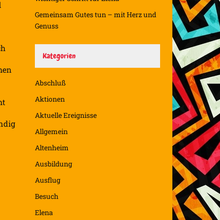
d
Gemeinsam Gutes tun – mit Herz und
Genuss
ch
Kategorien
hen
Abschluß
Aktionen
ht
Aktuelle Ereignisse
ndig
Allgemein
Altenheim
Ausbildung
Ausflug
Besuch
Elena