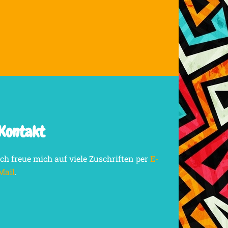
Kontakt
Ich freue mich auf viele Zuschriften per
E-
Mail
.