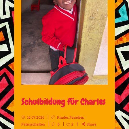
Schulbildung für Charles
16.07.2026
Kinder
,
Paradies
,
Patenschaften
0
2
Share