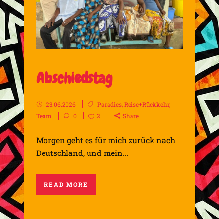
Abschiedstag
23.06.2026
Paradies
,
Reise+Rückkehr
,
Team
0
2
Share
Morgen geht es für mich zurück nach
Deutschland, und mein...
READ MORE