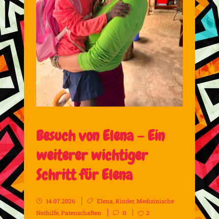
Besuch von Elena – Ein
weiterer wichtiger
Schritt für Elena
14.07.2026
Elena
,
Kinder
,
Medizinische
Nothilfe
,
Patenschaften
0
2