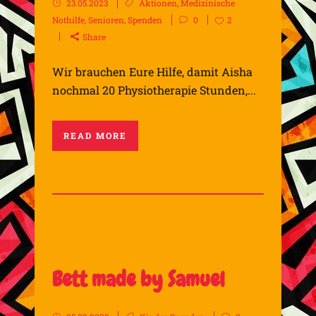
23.05.2023
Aktionen
,
Medizinische
Nothilfe
,
Senioren
,
Spenden
0
2
Share
Wir brauchen Eure Hilfe, damit Aisha
nochmal 20 Physiotherapie Stunden,...
READ MORE
Bett made by Samuel