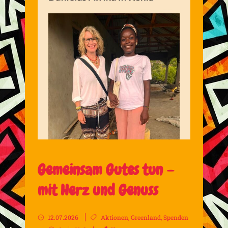
Gemeinsam Gutes tun –
mit Herz und Genuss
12.07.2026
Aktionen
,
Greenland
,
Spenden