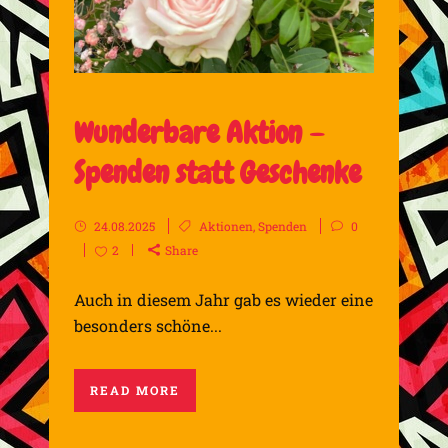
Wunderbare Aktion –
Spenden statt Geschenke
24.08.2025
Aktionen
,
Spenden
0
2
Share
Auch in diesem Jahr gab es wieder eine
besonders schöne...
READ MORE