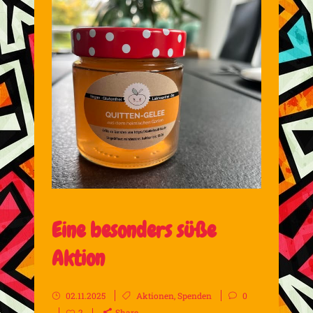
Eine besonders süße
Aktion
02.11.2025
Aktionen
,
Spenden
0
2
Share