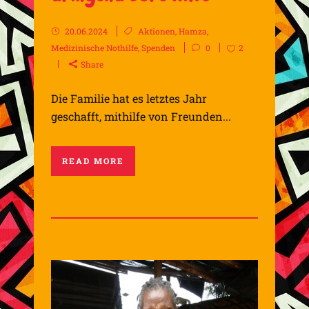
20.06.2024
Aktionen
,
Hamza
,
Medizinische Nothilfe
,
Spenden
0
2
Share
Die Familie hat es letztes Jahr
geschafft, mithilfe von Freunden...
READ MORE