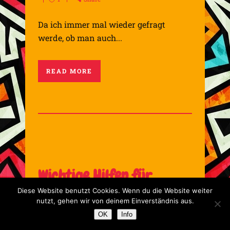
Da ich immer mal wieder gefragt
werde, ob man auch...
READ MORE
Wichtige Hilfen für
Diese Website benutzt Cookies. Wenn du die Website weiter
Bedürftige in Kenya
nutzt, gehen wir von deinem Einverständnis aus.
OK
Info
13.10.2022
Aktionen
,
Spenden
0