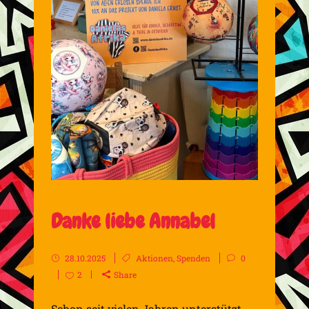
Danke liebe Annabel
28.10.2025
Aktionen
,
Spenden
0
2
Share
Schon seit vielen Jahren unterstützt