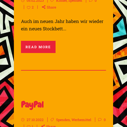
05.02.2023
Kinder
,
Spenden
0
2
Share
Auch im neuen Jahr haben wir wieder
ein neues Stockbett...
READ MORE
PayPal
27.10.2022
Spenden
,
Werbemittel
0
1
Share