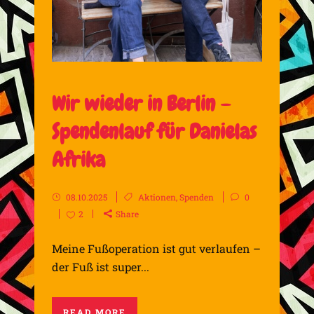
Wir wieder in Berlin –
Spendenlauf für Danielas
Afrika
08.10.2025
Aktionen
,
Spenden
0
2
Share
Meine Fußoperation ist gut verlaufen –
der Fuß ist super...
READ MORE