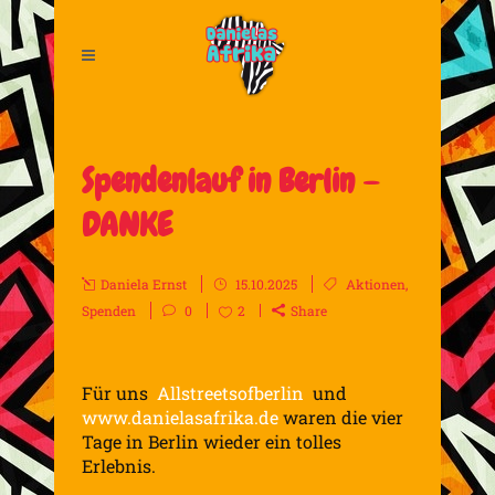
Spendenlauf in Berlin –
DANKE
Daniela Ernst
15.10.2025
Aktionen
,
Spenden
0
2
Share
Für uns
Allstreetsofberlin
und
www.danielasafrika.de
waren die vier
Tage in Berlin wieder ein tolles
Erlebnis.