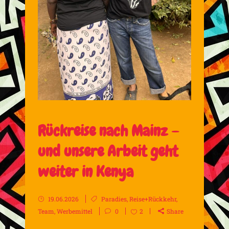
Rückreise nach Mainz –
und unsere Arbeit geht
weiter in Kenya
19.06.2026
Paradies
,
Reise+Rückkehr
,
Team
,
Werbemittel
0
2
Share