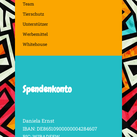
Team
Tierschutz
Unterstützer
Werbemittel
Whitehouse
Spendenkonto
Daniela Ernst
IBAN: DE86510900000004284607
BIC: WIBADE5W