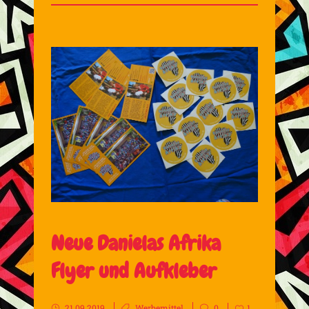
Neue Danielas Afrika
Flyer und Aufkleber
21.09.2019
Werbemittel
0
1