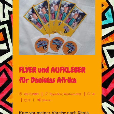
FLYER und AUFKLEBER
für Danielas Afrika
28.10.2015
Spenden
,
Werbemittel
0
3
Share
Kurz vor meiner Abreise nach Kenia