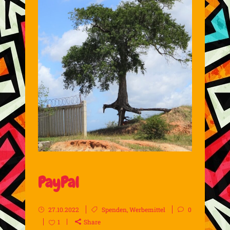
PayPal
27.10.2022
Spenden
,
Werbemittel
0
1
Share