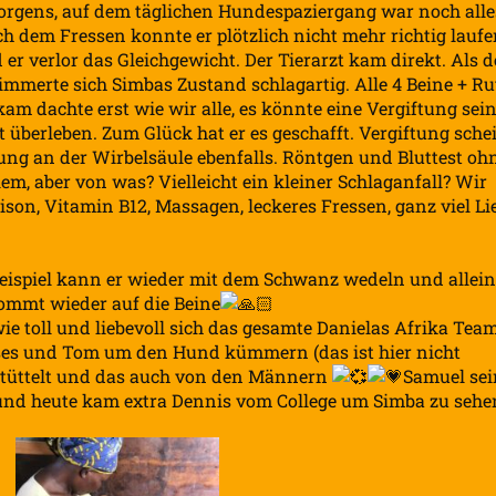
orgens, auf dem täglichen Hundespaziergang war noch alle
h dem Fressen konnte er plötzlich nicht mehr richtig laufe
er verlor das Gleichgewicht. Der Tierarzt kam direkt. Als d
immerte sich Simbas Zustand schlagartig. Alle 4 Beine + Ru
 kam dachte erst wie wir alle, es könnte eine Vergiftung sein
 überleben. Zum Glück hat er es geschafft. Vergiftung sche
zung an der Wirbelsäule ebenfalls. Röntgen und Bluttest oh
lem, aber von was? Vielleicht ein kleiner Schlaganfall? Wir
son, Vitamin B12, Massagen, leckeres Fressen, ganz viel Li
Beispiel kann er wieder mit dem Schwanz wedeln und allei
 kommt wieder auf die Beine
e toll und liebevoll sich das gesamte Danielas Afrika Team
oses und Tom um den Hund kümmern (das ist hier nicht
betüttelt und das auch von den Männern
Samuel sei
 und heute kam extra Dennis vom College um Simba zu sehe