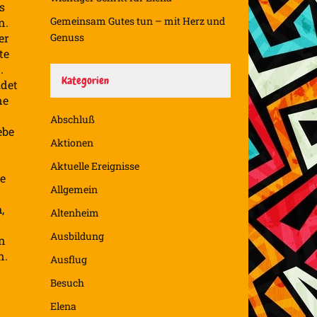
s
Gemeinsam Gutes tun – mit Herz und
n.
er
Genuss
te
.
Kategorien
idet
ne
Abschluß
ebe
Aktionen
Aktuelle Ereignisse
ne
Allgemein
,
Altenheim
Ausbildung
n
n.
Ausflug
Besuch
Elena