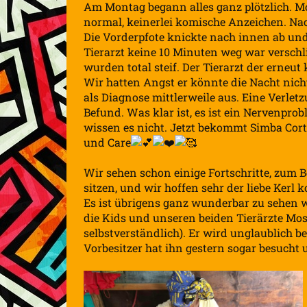
Am Montag begann alles ganz plötzlich. M
normal, keinerlei komische Anzeichen. Nac
Die Vorderpfote knickte nach innen ab und 
Tierarzt keine 10 Minuten weg war verschl
wurden total steif. Der Tierarzt der erneut
Wir hatten Angst er könnte die Nacht nicht
als Diagnose mittlerweile aus. Eine Verlet
Befund. Was klar ist, es ist ein Nervenprob
wissen es nicht. Jetzt bekommt Simba Corti
und Care
Wir sehen schon einige Fortschritte, zum 
sitzen, und wir hoffen sehr der liebe Kerl
Es ist übrigens ganz wunderbar zu sehen wi
die Kids und unseren beiden Tierärzte M
selbstverständlich). Er wird unglaublich 
Vorbesitzer hat ihn gestern sogar besucht