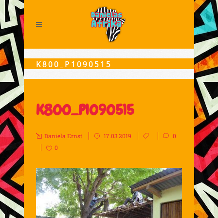
K800_P1090515
K800_P1090515
Daniela Ernst
17.03.2019
0
0