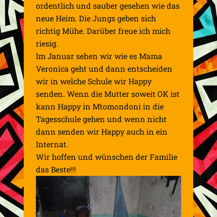
ordentlich und sauber gesehen wie das
neue Heim. Die Jungs geben sich
richtig Mühe. Darüber freue ich mich
riesig.
Im Januar sehen wir wie es Mama
Veronica geht und dann entscheiden
wir in welche Schule wir Happy
senden. Wenn die Mutter soweit OK ist
kann Happy in Mtomondoni in die
Tagesschule gehen und wenn nicht
dann senden wir Happy auch in ein
Internat.
Wir hoffen und wünschen der Familie
das Beste!!!