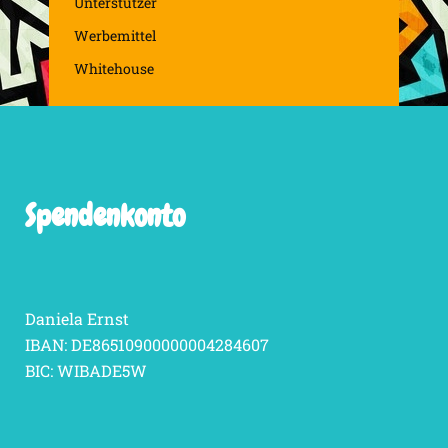
Unterstützer
Werbemittel
Whitehouse
Spendenkonto
Daniela Ernst
IBAN: DE86510900000004284607
BIC: WIBADE5W