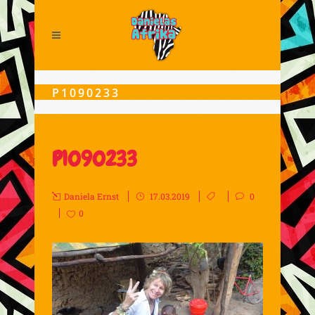
P1090233
P1090233
Daniela Ernst
17.03.2019
0
0