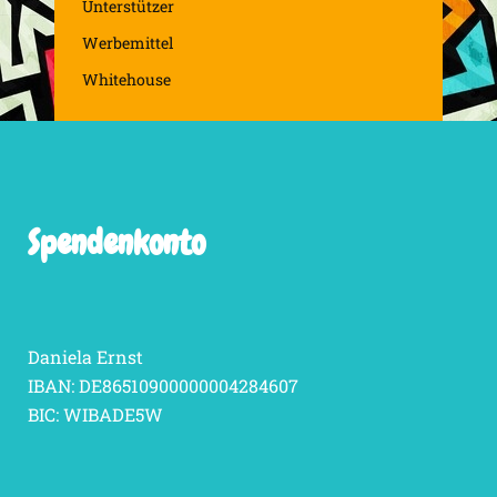
Unterstützer
Werbemittel
Whitehouse
Spendenkonto
Daniela Ernst
IBAN: DE86510900000004284607
BIC: WIBADE5W