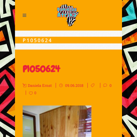
P1050624
P1050624
Daniela Ernst
09.06.2018
0
0