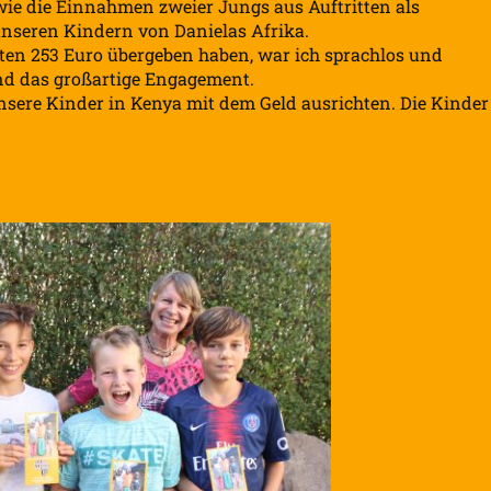
wie die Einnahmen zweier Jungs aus Auftritten als
nseren Kindern von Danielas Afrika.
lten 253 Euro übergeben haben, war ich sprachlos und
und das großartige Engagement.
unsere Kinder in Kenya mit dem Geld ausrichten. Die Kinder