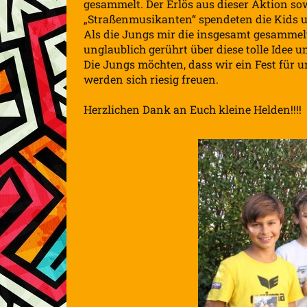
gesammelt. Der Erlös aus dieser Aktion so
„Straßenmusikanten“ spendeten die Kids u
Als die Jungs mir die insgesamt gesamme
unglaublich gerührt über diese tolle Idee 
Die Jungs möchten, dass wir ein Fest für 
werden sich riesig freuen.
Herzlichen Dank an Euch kleine Helden!!!!