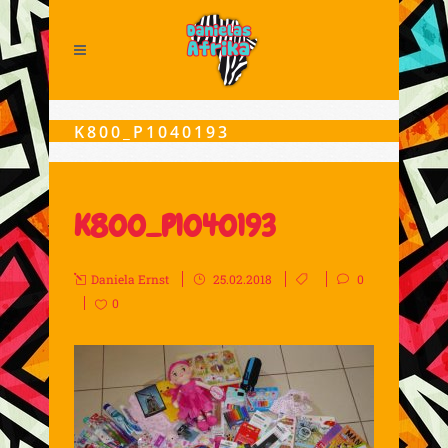
K800_P1040193
K800_P1040193
Daniela Ernst
25.02.2018
0
0