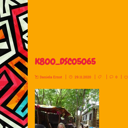
K800_DSC05065
Daniela Ernst
29.11.2020
0