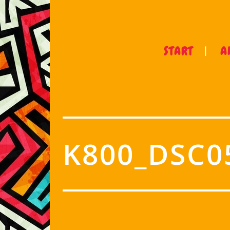
START
A
K800_DSC0