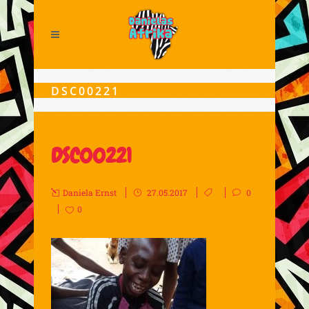
DSC00221
DSC00221
Daniela Ernst
27.05.2017
0
0