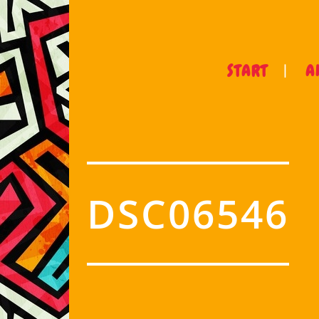
START
A
DSC06546