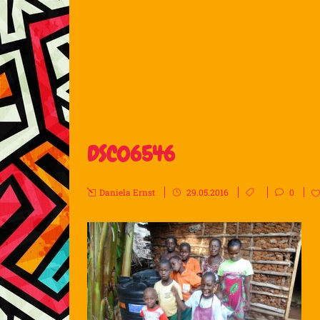
DSC06546
Daniela Ernst
29.05.2016
0