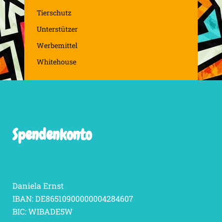
Tierschutz
Unterstützer
Werbemittel
Whitehouse
Spendenkonto
Daniela Ernst
IBAN: DE86510900000004284607
BIC: WIBADE5W