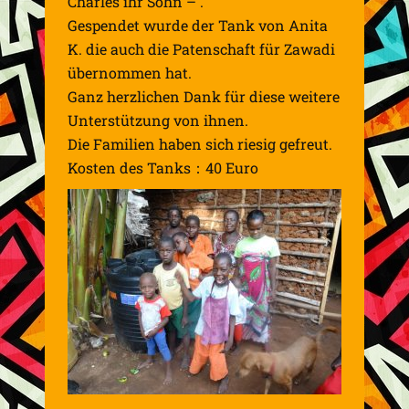
Charles ihr Sohn – .
Gespendet wurde der Tank von Anita
K. die auch die Patenschaft für Zawadi
übernommen hat.
Ganz herzlichen Dank für diese weitere
Unterstützung von ihnen.
Die Familien haben sich riesig gefreut.
Kosten des Tanks：40 Euro