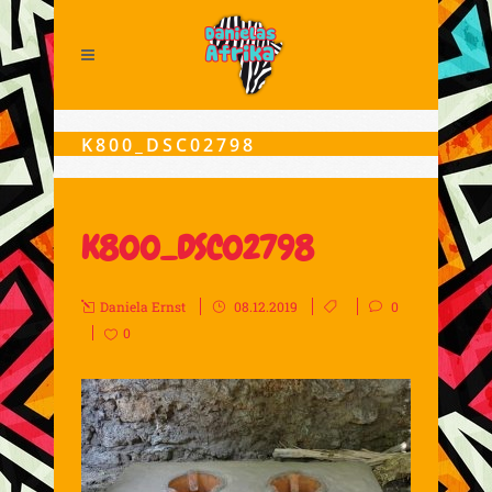
K800_DSC02798
K800_DSC02798
Daniela Ernst
08.12.2019
0
0