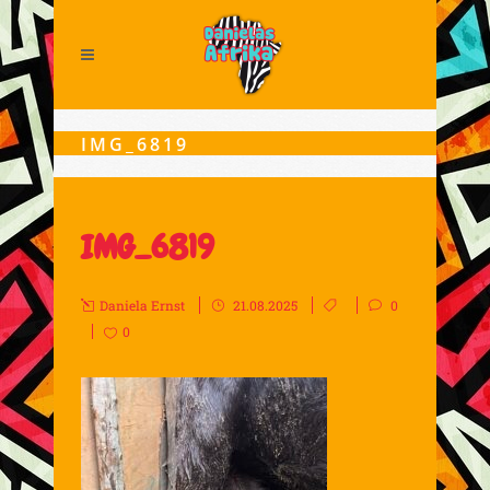
IMG_6819
IMG_6819
Daniela Ernst
21.08.2025
0
0