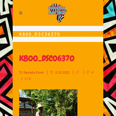
K800_DSC06370
K800_DSC06370
Daniela Ernst
11.12.2022
0
0