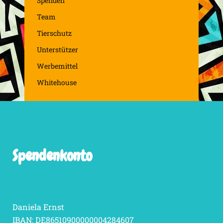
Spenden
Team
Tierschutz
Unterstützer
Werbemittel
Whitehouse
Spendenkonto
Daniela Ernst
IBAN: DE86510900000004284607