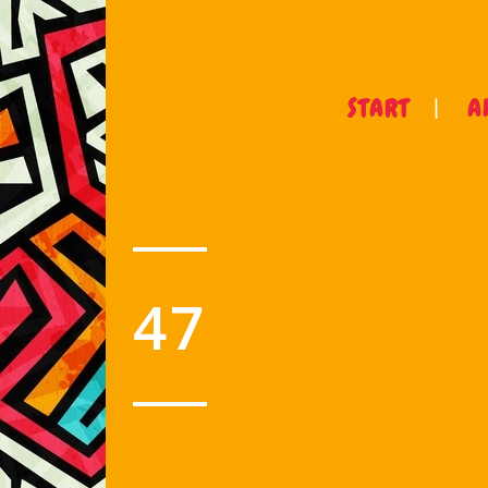
START
A
47