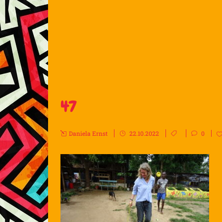
47
Daniela Ernst
22.10.2022
0