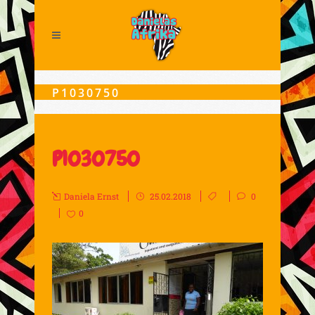
P1030750
P1030750
Daniela Ernst
25.02.2018
0
0