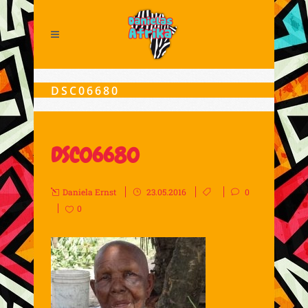
DSC06680
DSC06680
Daniela Ernst
23.05.2016
0
0