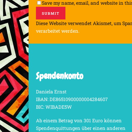
Save my name, email, and website in thi
Diese Website verwendet Akismet, um Spa
verarbeitet werden.
Spendenkonto
Daniela Ernst
IBAN: DE86510900000004284607
BIC: WIBADE5W
Ab einem Betrag von 301 Euro können
Spendenquittungen über einen anderen