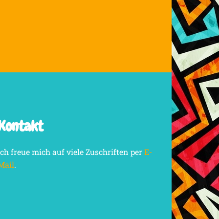
Kontakt
Ich freue mich auf viele Zuschriften per
E-
Mail
.