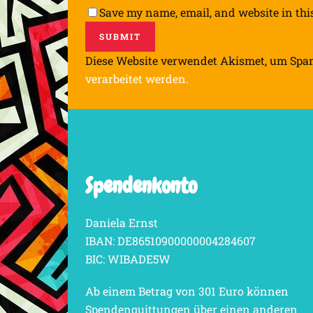
Save my name, email, and website in thi
Diese Website verwendet Akismet, um Spa
verarbeitet werden.
Spendenkonto
Daniela Ernst
IBAN: DE86510900000004284607
BIC: WIBADE5W
Ab einem Betrag von 301 Euro können
Spendenquittungen über einen anderen