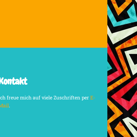
Kontakt
Ich freue mich auf viele Zuschriften per
E-
Mail
.