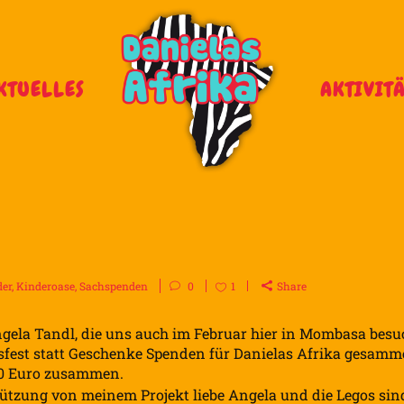
KTUELLES
AKTIVIT
der
,
Kinderoase
,
Sachspenden
0
1
Share
Angela Tandl, die uns auch im Februar hier in Mombasa besu
gsfest statt Geschenke Spenden für Danielas Afrika gesamm
50 Euro zusammen.
tützung von meinem Projekt liebe Angela und die Legos sin