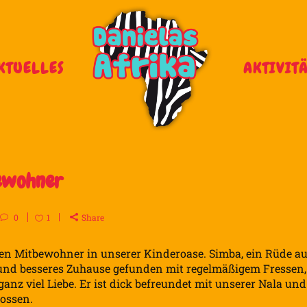
KTUELLES
AKTIVIT
bewohner
0
1
Share
ren Mitbewohner in unserer Kinderoase. Simba, ein Rüde a
s und besseres Zuhause gefunden mit regelmäßigem Fressen,
anz viel Liebe. Er ist dick befreundet mit unserer Nala und
lossen.