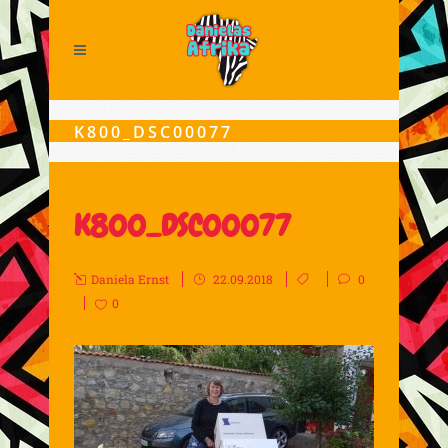
K800_DSC00077
K800_DSC00077
Daniela Ernst
22.09.2018
0
0