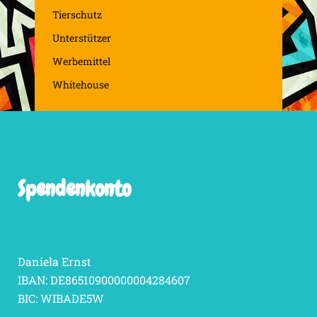
Tierschutz
Unterstützer
Werbemittel
Whitehouse
Spendenkonto
Daniela Ernst
IBAN: DE86510900000004284607
BIC: WIBADE5W