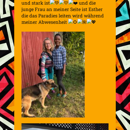
und stark ist
und die
junge Frau an meiner Seite ist Esther
die das Paradies leiten wird während
meiner Abwesenheit