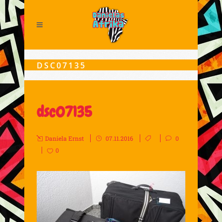
DSC07135
dsc07135
Daniela Ernst
07.11.2016
0
0