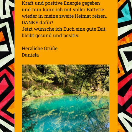
Kraft und positive Energie gegeben
und nun kann ich mit voller Batterie
wieder in meine zweite Heimat reisen.
DANKE dafür!
Jetzt wünsche ich Euch eine gute Zeit,
bleibt gesund und positiv.
Herzliche Grüße
Daniela