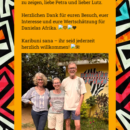
zu zeigen, liebe Petra und lieber Lutz.
Herzlichen Dank für euren Besuch, euer
Interesse und eure Wertschätzung für
Danielas Afrika.
Karibuni sana – ihr seid jederzeit
herzlich willkommen!