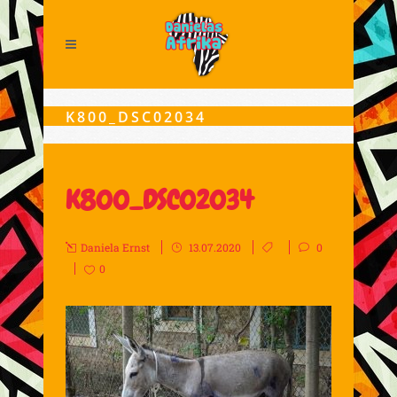
K800_DSC02034
K800_DSC02034
Daniela Ernst
13.07.2020
0
0