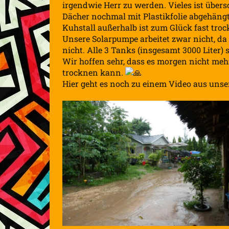
irgendwie Herr zu werden. Vieles ist übers
Dächer nochmal mit Plastikfolie abgehängt 
Kuhstall außerhalb ist zum Glück fast troc
Unsere Solarpumpe arbeitet zwar nicht, da
nicht. Alle 3 Tanks (insgesamt 3000 Liter)
Wir hoffen sehr, dass es morgen nicht meh
trocknen kann.
Hier geht es noch zu einem Video aus uns