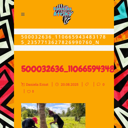
500032636_110665943483178
5_2357713627826990760_N
500032636_11066594348317
Daniela Ernst
20.08.2025
0
0