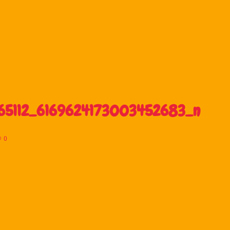
65112_6169624173003452683_n
0