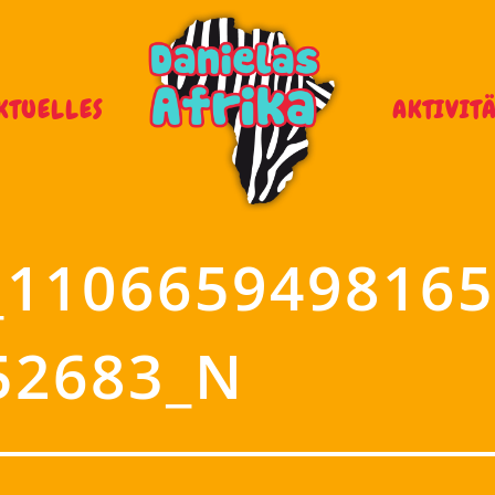
KTUELLES
AKTIVIT
_1106659498165
52683_N