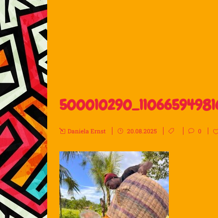
500010290_11066594981
Daniela Ernst
20.08.2025
0