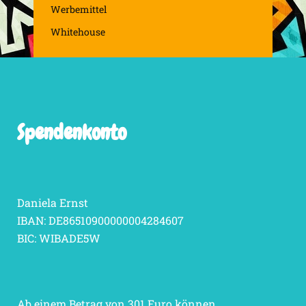
Werbemittel
Whitehouse
Spendenkonto
Daniela Ernst
IBAN: DE86510900000004284607
BIC: WIBADE5W
Ab einem Betrag von 301 Euro können