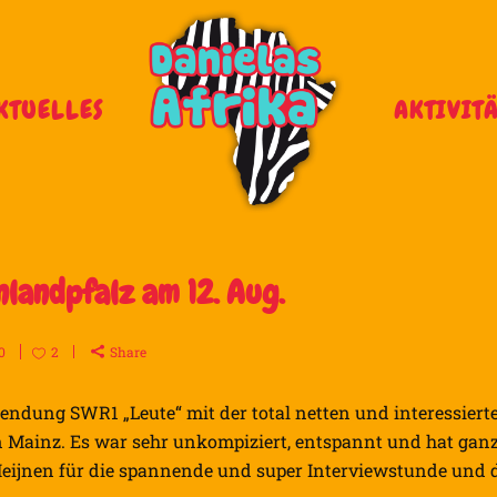
KTUELLES
AKTIVIT
nlandpfalz am 12. Aug.
0
2
Share
endung SWR1 „Leute“ mit der total netten und interessiert
n Mainz. Es war sehr unkompiziert, entspannt und hat gan
Heijnen für die spannende und super Interviewstunde und 