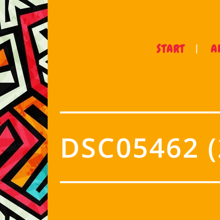
START
A
DSC05462 (