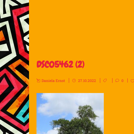
DSC05462 (2)
Daniela Ernst
27.10.2022
0