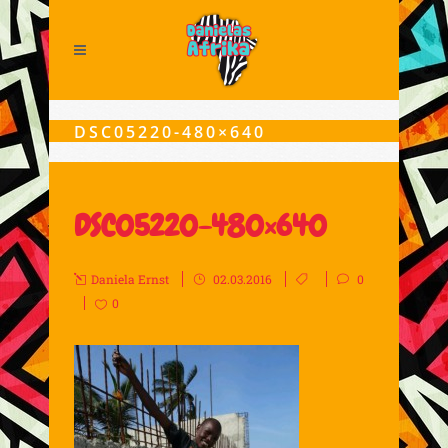
DSC05220-480×640
DSC05220-480×640
Daniela Ernst
02.03.2016
0
0