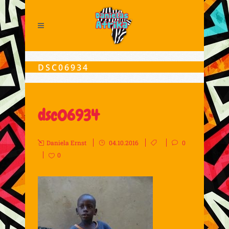
DSC06934
dsc06934
Daniela Ernst
04.10.2016
0
0