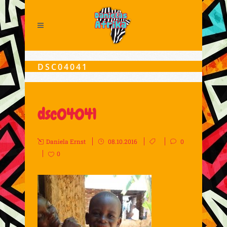
DSC04041
dsc04041
Daniela Ernst
08.10.2016
0
0