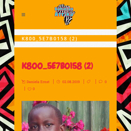
K800_5E7B0158 (2)
K800_5E7B0158 (2)
Daniela Ernst
02.08.2019
0
0