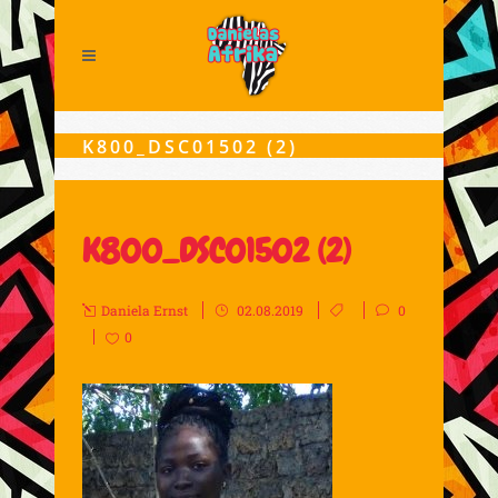
K800_DSC01502 (2)
K800_DSC01502 (2)
Daniela Ernst
02.08.2019
0
0