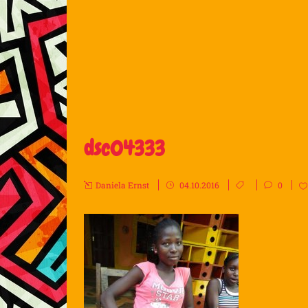
dsc04333
Daniela Ernst
04.10.2016
0