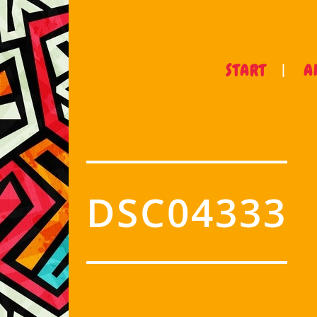
START
A
DSC04333