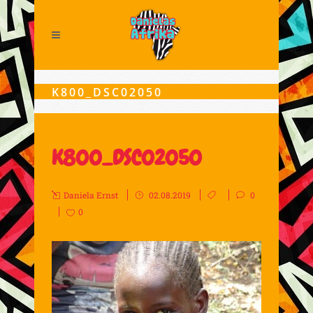
K800_DSC02050
K800_DSC02050
Daniela Ernst
02.08.2019
0
0