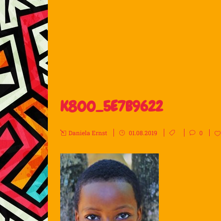
K800_5E7B9622
Daniela Ernst
01.08.2019
0