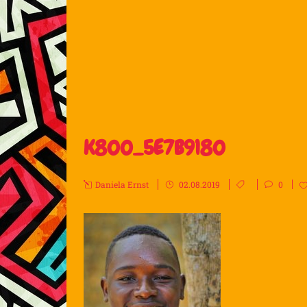
K800_5E7B9180
Daniela Ernst
02.08.2019
0