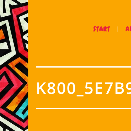
START
A
K800_5E7B